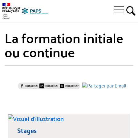
Aller
Aller
Aller
à
au
au
Ouvrir
la
menu
contenu
RE
le
recherche
principal,
menu
La formation initiale
principal
ou continue
Autoriser
Autoriser
Autoriser
Stages